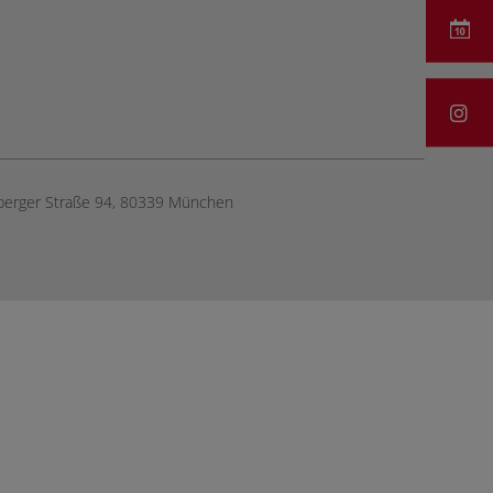
berger Straße 94, ​80339 München