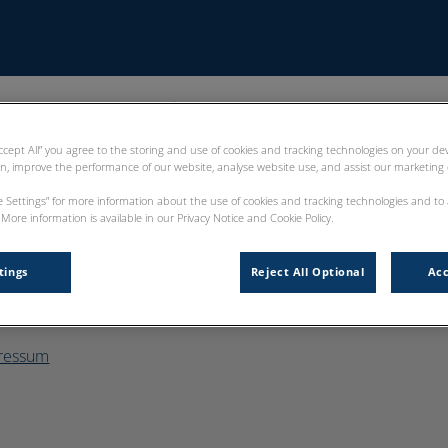
Start
Über uns
Sprechstunde
L
Accept All” you agree to the storing and use of cookies and tracking technologies on your d
on, improve the performance of our website, analyse website use, and assist our marketing e
ie Settings” for more information about the use of cookies and tracking technologies and to
 achten Ihre Privatsphäre
Kleintierpraxis
More information is available in our Privacy Notice and Cookie Policy.
kies
tings
Reject All Optional
Acc
enschutz
ressum