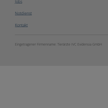
Jobs
Notdienst
Kontakt
Eingetragener Firmenname:
Tierärzte IVC Evidensia GmbH