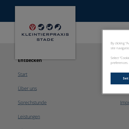
Homepage Kleintierpraxis Stade
By clicking “
site navigati
Select “Cook
Entdecken
Wir
preferences. 
Start
Coo
Set
Über uns
Dat
Sprechstunde
Imp
Leistungen