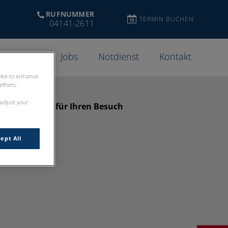
RUFNUMMER
TERMIN BUCHEN
04141-2611
eistungen
Jobs
Notdienst
Kontakt
evice to enhance
fforts.
 adjust your
 Stade: Danke für Ihren Besuch
ept All